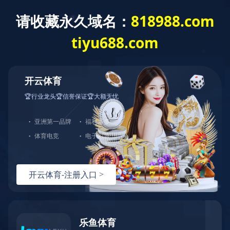
首页
关于我们
公司简介
企业文化
资质证书
组织架构
厂房环境
实力展示
生产设备
检测设备
合作客户
产品中心
铸铜