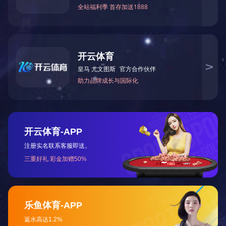
高速冲床配件
新闻中心
公司新闻
行业资讯
人才招聘
开云（中国）
0752-3560386
关于我们
公司简介
企业文化
资质证书
组织架构
厂房环境