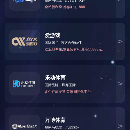
资质证书
组织架构
厂房环境
实力展示
生产设备
检测设备
合作客户
产品中心
铸铜
铸铁
球罣
开云手机官方版登录入口