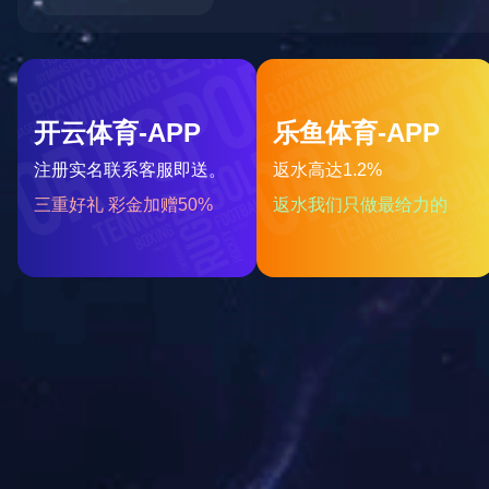
厂房环境
实力展示
生产设备
检测设备
合作客户
产品中心
铸铜
铸铁
球罣
开云手机官方版登录入口
高速冲床配件
新闻中心