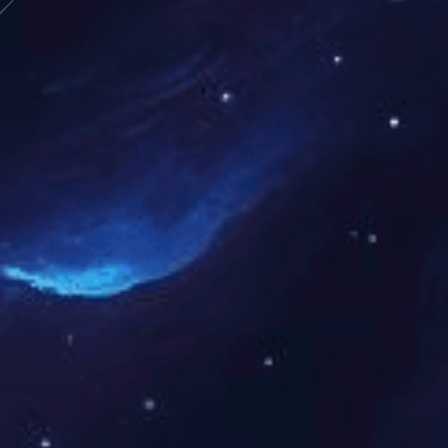
铸铁
铸铁