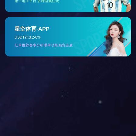
0
开云（中国）
所属分类
返回列表

1
分享
生产实力
关于我们
产品描述
参数
扫二维码用手机看
未找到相应参数组，请于后台属性模板中添加
上一个
铸铁
下一个
铸铁
推荐产品
铸铁