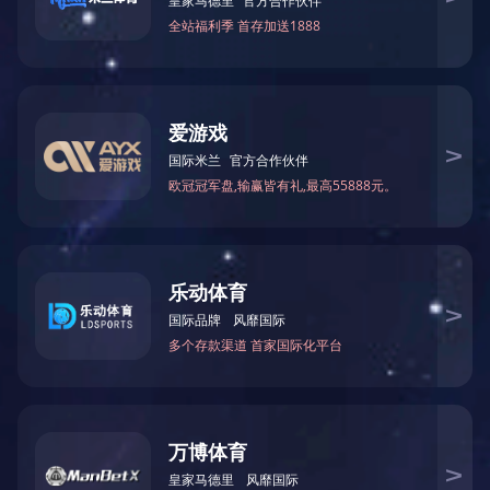
资质证书
组织架构
厂房环境
实力展示
生产设备
检测设备
合作客户
产品中心
铸铜
铸铁
球罣
开云手机官方版登录入口