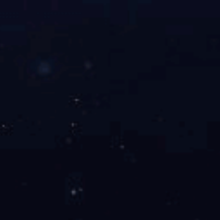
Copyright © 2020 惠州市惠阳区金旭机械有限公司 All Rights
Reserved.
粤ICP备14021522号
网站建设：中企动力
惠州
开云手机官方版登录入口
惠州市惠阳区秋长白石大湖工业区
0752-3560386
0752-3877816
JQZZHZ@163.COM
微信公众号
移动端官网
安博web版登录入口
|
乐鱼手机网页版登录入口
|
乐动网站网