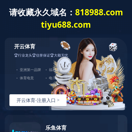
首页
关于我们
公司简介
企业文化
资质证书
组织架构
厂房环境
实力展示
生产设备
检测设备
合作客户
产品中心
铸铜